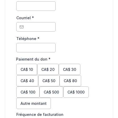
Courriel
*
Téléphone
*
Paiement du don
*
CA$
10
CA$
20
CA$
30
CA$
40
CA$
50
CA$
80
CA$
100
CA$
500
CA$
1000
Autre montant
Fréquence de facturation